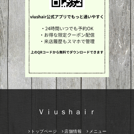
Ｖｉｕｓｈａｉｒ
トップページ
店舗情報
メニュー