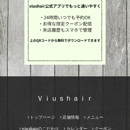
Ｖｉｕｓｈａｉｒ
トップページ
店舗情報
メニュー
viushairのこだわり
カレンダー
クーポン