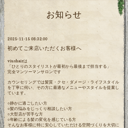
お知らせ
2025-11-15 08:32:00
初めてご来店いただくお客様へ
viushairは
「ひとりのスタイリストが最初から最後まで担当する」
完全マンツーマンサロンです
カウンセリングでは髪質・クセ・ダメージ・ライフスタイル
を丁寧に伺い、その方に最適なメニューやスタイルを提案し
ています。
○静かに過ごしたい方
○髪の悩みをじっくり相談したい方
○大型店が苦手な方
○年齢による髪の変化を感じている方
そんなお客様に特に安心していただける空間づくりを大切に